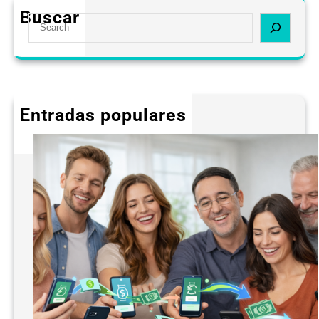
Buscar
S
e
a
r
c
h
Entradas populares