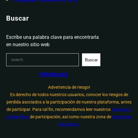
Buscar
Escríbe una palabra clave para encontrarla
en nuestro sitio web
S
Buscar
e
a
TUTORIALES
r
c
Advertencia de riesgo!
h
Es derecho de todos nuestros usuarios, conocer los riesgos de
perdida asociados a la participación de nuestra plataforma, antes
de participar. Para tal fin, recomendamos leer nuestros
términos y
condiciones
de participación, así como nuestra zona de
preguntas
frecuentes.